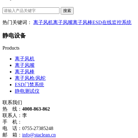
热门关键词：
离子风机
离子风嘴
离子风棒
ESD在线监控系统
静电设备
Products
离子风机
离子风嘴
离子风棒
离子风枪/风蛇
ESD门禁系统
静电测试仪
联系我们
热 线：
4008-863-862
联系人：李
手 机：
电 话：0755-27385248
邮 箱：
info@staclean.cn