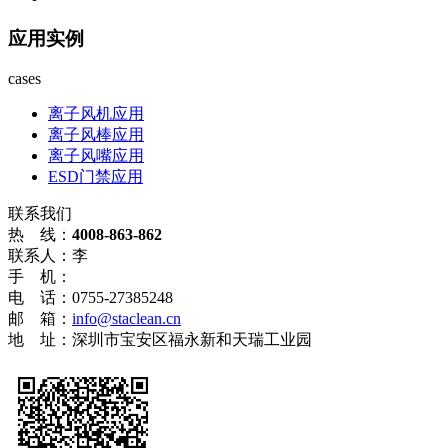
应用实例
cases
离子风机应用
离子风棒应用
离子风嘴应用
ESD门禁应用
联系我们
热 线：
4008-863-862
联系人：李
手 机：
电 话：0755-27385248
邮 箱：
info@staclean.cn
地 址：深圳市宝安区福永新和天瑞工业园