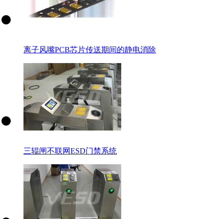
离子风嘴PCB芯片传送期间的静电消除
三辊闸不联网ESD门禁系统